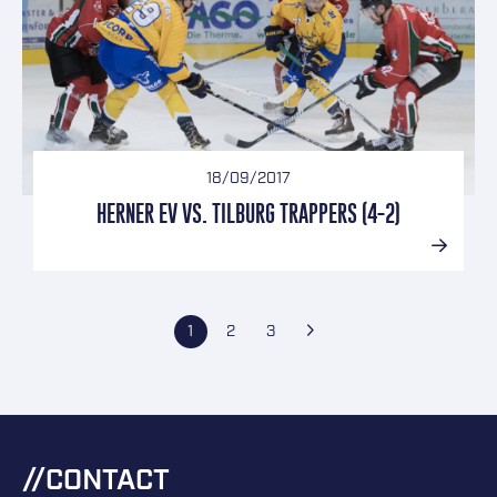
18/09/2017
HERNER EV VS. TILBURG TRAPPERS (4-2)
BERICHTEN PAGINERING
Pagina
Pagina
Pagina
Volgende pagina
1
2
3
CONTACT