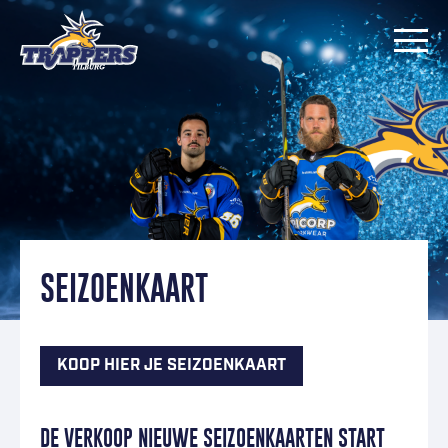
Ga naar inhoud
SEIZOENKAART
KOOP HIER JE SEIZOENKAART
DE VERKOOP NIEUWE SEIZOENKAARTEN START