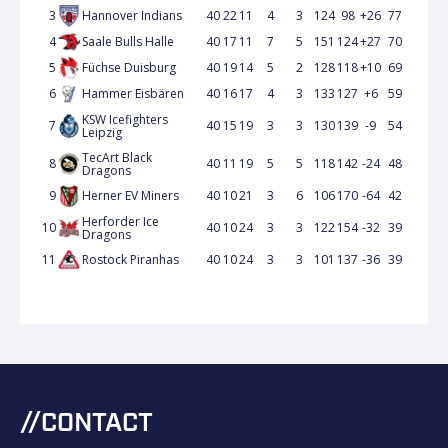
3
Hannover Indians
40
22
11
4
3
124
98
+26
77
4
Saale Bulls Halle
40
17
11
7
5
151
124
+27
70
5
Füchse Duisburg
40
19
14
5
2
128
118
+10
69
6
Hammer Eisbären
40
16
17
4
3
133
127
+6
59
KSW Icefighters
7
40
15
19
3
3
130
139
-9
54
Leipzig
TecArt Black
8
40
11
19
5
5
118
142
-24
48
Dragons
9
Herner EV Miners
40
10
21
3
6
106
170
-64
42
Herforder Ice
10
40
10
24
3
3
122
154
-32
39
Dragons
11
Rostock Piranhas
40
10
24
3
3
101
137
-36
39
CONTACT