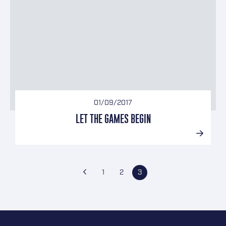
01/09/2017
LET THE GAMES BEGIN
BERICHTEN PAGINERING
Vorige pagina
Pagina
Pagina
Pagina
1
2
3