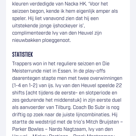
kleuren verdedigde van Nacka HK. ‘Voor het
seizoen begon, kende ik hem eigenlijk amper als
speler. Hij liet vanavond zien dat hij een
uitstekende jonge ijshockeyer is’,
complimenteerde Ivy van den Heuvel zijn
nieuwbakken ploeggenoot.
STATISTIEK
Trappers won in het reguliere seizoen en Die
Meisterrunde niet in Essen. In de play-offs
daarentegen stapte men met twee overwinningen
(1-4 en 1-2) van ijs. Ivy van den Heuvel speelde 22
shifts (acht tijdens de eerste- en slotperiode en
zes gedurende het middenstuk) in zijn eerste duel
als aanvoerder van Tilburg. Coach Bo Subr is nog
driftig op zoek naar de juiste lijncombinaties. Hij
startte de wedstrijd met de trio’s Mitch Bruijsten –
Parker Bowles – Nardo Nagtzaam, Ivy van den