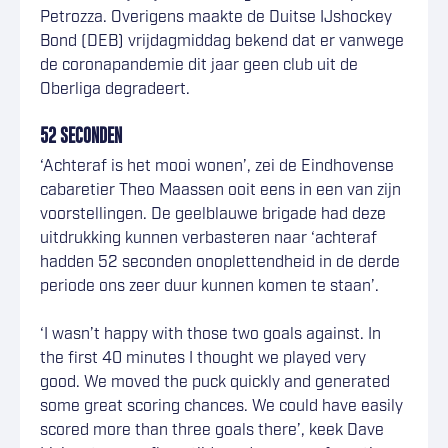
Petrozza. Overigens maakte de Duitse IJshockey
Bond (DEB) vrijdagmiddag bekend dat er vanwege
de coronapandemie dit jaar geen club uit de
Oberliga degradeert.
52 SECONDEN
‘Achteraf is het mooi wonen’, zei de Eindhovense
cabaretier Theo Maassen ooit eens in een van zijn
voorstellingen. De geelblauwe brigade had deze
uitdrukking kunnen verbasteren naar ‘achteraf
hadden 52 seconden onoplettendheid in de derde
periode ons zeer duur kunnen komen te staan’.
‘I wasn’t happy with those two goals against. In
the first 40 minutes I thought we played very
good. We moved the puck quickly and generated
some great scoring chances. We could have easily
scored more than three goals there’, keek Dave