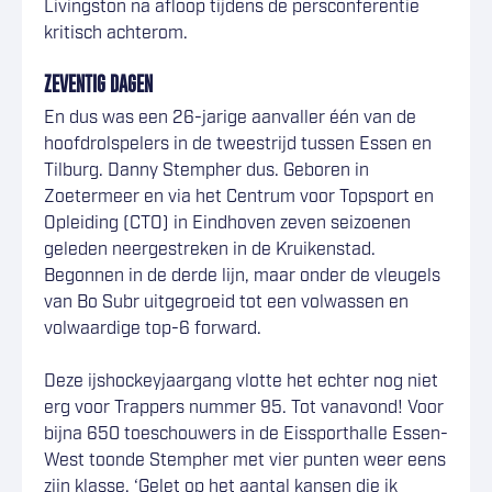
Livingston na afloop tijdens de persconferentie
kritisch achterom.
ZEVENTIG DAGEN
En dus was een 26-jarige aanvaller één van de
hoofdrolspelers in de tweestrijd tussen Essen en
Tilburg. Danny Stempher dus. Geboren in
Zoetermeer en via het Centrum voor Topsport en
Opleiding (CTO) in Eindhoven zeven seizoenen
geleden neergestreken in de Kruikenstad.
Begonnen in de derde lijn, maar onder de vleugels
van Bo Subr uitgegroeid tot een volwassen en
volwaardige top-6 forward.
Deze ijshockeyjaargang vlotte het echter nog niet
erg voor Trappers nummer 95. Tot vanavond! Voor
bijna 650 toeschouwers in de Eissporthalle Essen-
West toonde Stempher met vier punten weer eens
zijn klasse. ‘Gelet op het aantal kansen die ik