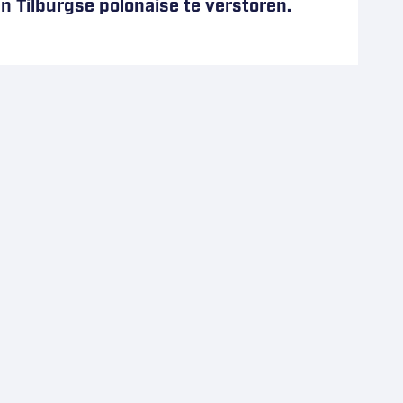
 Tilburgse polonaise te verstoren.
 De eerdere drie ontmoetingen dit
ntreffers geïncasseerd. Reno de Hondt
gen op scherp getuige de zes
an Herford in de nek. Moskitos zal
op het spelen van de pre-play-offs. De
oach Frank Petrozza.
staat Trappers op de tweede plaats.
; één punt achter Scorpions. Het is