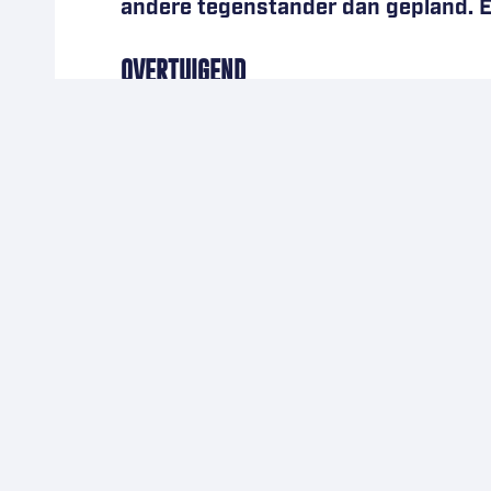
andere tegenstander dan gepland. ES
OVERTUIGEND
Als we puur op de getallen af mogen 
seizoen scoorden de blauw-gelen telk
zal ongetwijfeld uitkijken naar het tr
doelpunten die hij dit seizoen al scoo
RANGSCHIKKING
Essen staat momenteel op de tiende pl
alles in het werk stellen om deze tie
tiende plaats was voorafgaand aan het
Momenteel worden de ranglijsten opge
Als het om het totaal aantal punten z