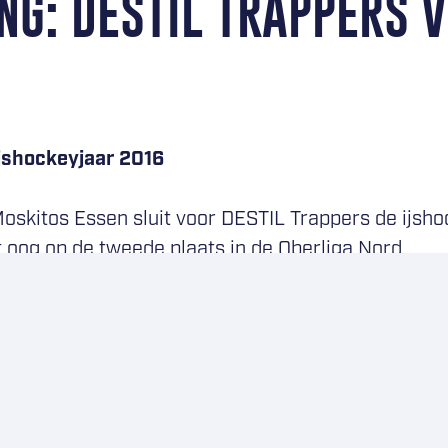
G: DESTIL TRAPPERS 
ijshockeyjaar 2016
Moskitos Essen sluit voor DESTIL Trappers de ijsho
 oog op de tweede plaats in de Oberliga Nord.
 23 oktober 2016 lang op ten minste één punt af 
 Andrej Bires, twee minuten voor tijd, wonnen de 