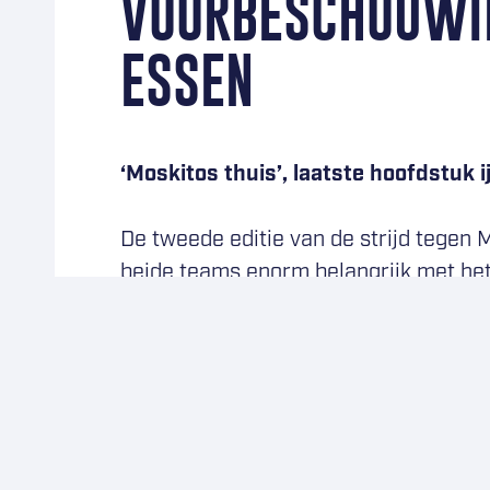
VOORBESCHOUWIN
ESSEN
‘Moskitos thuis’, laatste hoofdstuk 
De tweede editie van de strijd tegen 
beide teams enorm belangrijk met het
ONDERLINGE SERIE
DESTIL Trappers stevende zondagavond
Essen. Maar door een late treffer van
OPVALLEND FEIT