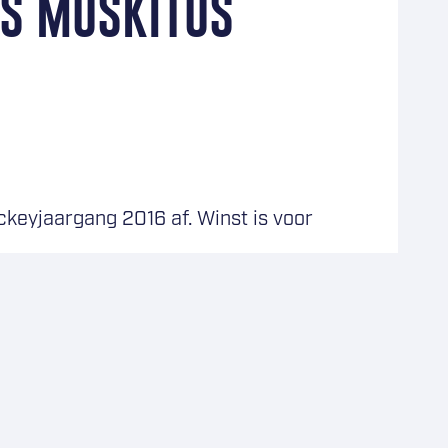
VS MOSKITOS
ckeyjaargang 2016 af. Winst is voor
in de uitwedstrijd tegen Moskitos
Moskitos alsnog met 3-2.