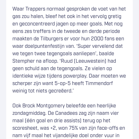
Waar Trappers normaal gesproken de voet van het
gas zou halen, bleef het ook in het vervolg gretig
en geconcentreerd jagen op meer goals. Met nog
eens zes treffers in de tweede en derde periode
maakten de Tilburgers er voor hun 2000 fans een
waar doelpuntenfestijn van. ‘Super vervelend dat
we tegen twee tegengoals aanliepen’, baalde
Stempher na afloop. ‘Ruud (Leeuwestein) had
geen schuld aan de tegengoals. Ze vielen op
identieke wijze tijdens powerplay. Daar moeten we
scherper zijn want 5-op-5 heeft Timmendorf
weinig tot niets gecreëerd.’
Ook Brock Montgomery beleefde een heerlijke
zondagmiddag. De Canadees zag zijn naam vier
maal (één goal en drie assists) terug op het
scoresheet, was +2, won 75% van zijn face-offs en
nam vijf maal het vijandelijke doel onder vuur in