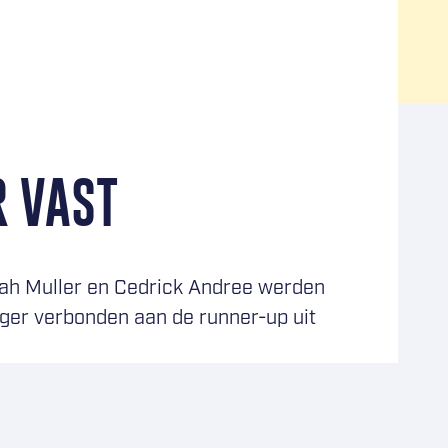
R VAST
oah Muller en Cedrick Andree werden
nger verbonden aan de runner-up uit
de grotere verdedigende talenten van
ssen. Met zijn spelinzicht, rust aan de