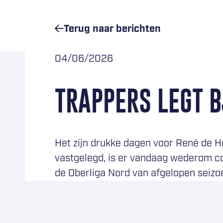
Terug naar
berichten
04/06/2026
TRAPPERS LEGT 
Het zijn drukke dagen voor René de H
vastgelegd, is er vandaag wederom co
de Oberliga Nord van afgelopen seizo
Toen Bjorn Borgman vier jaar geleden
zijn generatie. Inmiddels is de achterh