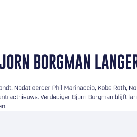
BJORN BORGMAN LANGE
ondt. Nadat eerder Phil Marinaccio, Kobe Roth, N
ntractnieuws. Verdediger Bjorn Borgman blijft la
en.
 naar Tilburg Trappers kwam, gold hij als een van 
oedespeler bezig die belofte stap voor stap in te lo